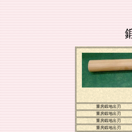
重房鍛地出刃
重房鍛地出刃
重房鍛地出刃
重房鍛地出刃