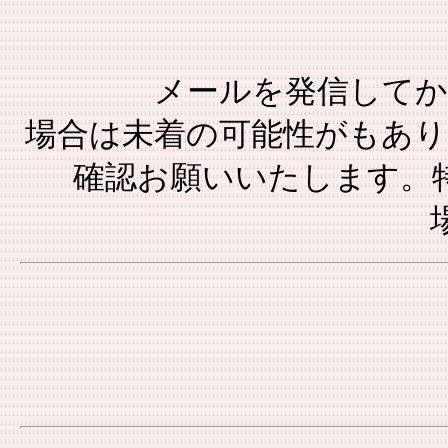
メールを発信してか
場合は未着の可能性がもあり
確認お願いいたします。