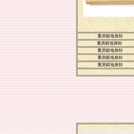
重房鍛地身卸
重房鍛地身卸
重房鍛地身卸
重房鍛地身卸
重房鍛地身卸