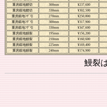
重房鍛地鱧切
300mm
¥237,600
重房鍛地鱧切
330mm
¥302,500
重房鍛地ﾌｸﾞ引
270mm
¥250,800
重房鍛地ﾌｸﾞ引
300mm
¥317,900
重房鍛地ﾌｸﾞ引
330mm
¥347,600
重房鍛地鰻裂
195mm
¥156,200
重房鍛地鰻裂
210mm
¥160,600
重房鍛地鰻裂
225mm
¥169,400
重房鍛地鰻裂
240mm
¥174,900
鰻裂