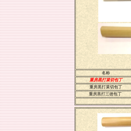
名称
重房黒打菜切包丁
重房黒打菜切包丁
重房黒打三徳包丁