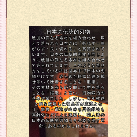
日本の伝統的刃物
硬度の異なる素材を組み合わせ、鍛
えて造られる日本刀は「折れず・曲
がらず・良く切れる」と賞賛されて
います。日本の伝統的刃物も同じよ
うに硬度の異なる素材を組み合わせ
て造られています。このような造り
方をしているのは世界中で日本の刃
物だけです。赤らめた軟鉄に鋼を載
せ叩いて圧着することを「鍛接」、
その素材を赤らめて叩いて型を造る
ことを「鍛造」と言い、刃物鍛冶の
基本作業でした。しかし、近年軟鉄
と鋼を圧延した複合材が主流とな
り、鍛接・鍛造が出来る刃物鍛冶も
高齢化などにより激減し、職人技の
日本の伝統的刃物もその姿を消す運
命にあるのかもしれません。