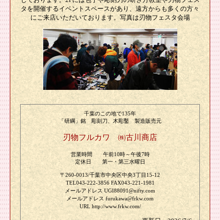
タを開催するイベントスペースがあり、遠方からも多くの方々
にご来店いただいております。写真は刃物フェスタ会場
千葉のこの地で135年
「研綱」銘 彫刻刀、木彫鑿 製造販売元
刃物フルカワ ㈱古川商店
営業時間 午前10時～午後7時
定休日 第一・第三水曜日
〒260-0013/千葉市中央区中央3丁目15-12
TEL043-222-3856 FAX043-221-1981
メールアドレス UGI88091@nifty.com
メールアドレス furukawa@frkw.com
URL http://www.frkw.com/