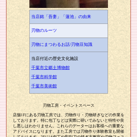
当店銘「吾妻」「蓮池」の由来
刃物のルーツ
刃物にまつわるお話/刃物豆知識
当店付近の歴史文化施設
千葉市立郷土博物館
千葉市科学館
千葉市美術館
刃物工房・イベントスペース
店舗1Fにある刃物工房では、刃物作り・刃物研ぎなどの作業を
しております。特に包丁などは実際に研いでみないと特性や良
し悪しはわかりません。これらのデーターはお客様への重要な
アドバイスになります。また工房では刃物作り体験教室も開催
しております。2Fには包丁や彫刻刀の研ぎ方教室や刃物フェス