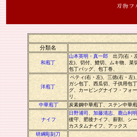
刃物フ
分類名
山本英明・真一郎
出刃(右・左
和庖丁
左)、切付、鱧切、ムキ物、菜
包丁バッグ、包丁巻、
ペティ(右・左)、三徳(右・左
ガシ包丁、西瓜切、子供用包
洋庖丁
グ、カービングナイフ・フォ
リ、
中華庖丁
炭素鋼中華庖丁、ステン中華
日野浦司
、
加藤清志、
鹿山利
ナイフ
後守、肥後ナイフ、薪割、シ
カスタムナイフ、アックス
研綱彫刻刀