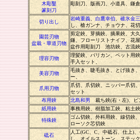
木彫鑿
彫刻刀、版画刀、小道具、鎌
篆刻刀
岩崎重義
、
白鷹幸伯
、
碓氷金
切り出し
し、槍ガンナ、チョウナ、花
剪定鋏、芽摘鋏、摘果鋏、大
園芸刃物
鎌、フローリストナイフ、花
盆栽・華道刃物
盆作用彫刻刀 池坊鋏、古流
理髪鋏、バリカン、ペット用鋏
理容刃物
手入セット、
毛抜き、睫毛抜き、とげ抜き
美容刃物
ー、
爪切、爪切鋏、ニッパー爪切
爪用刃物
セット
布用鋏
北島和男
裁ち鋏(右・左)、ピ
紙用鋏
事務用鋏、樹脂加工鋏、粘土
ゴム切鋏、外科用鋏、線切鋏
特殊鋏
ローソク芯切鋏
人工(GC、C、中砥石、仕上
砥石
し、オイルストーン、ステッ