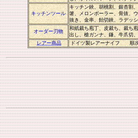
キッチン鋏、胡桃割、銀杏割
キッチンツール
箸、メロンボーラー、骨抜、
抜き、金串、飴切鋏、ラデッ
和紙裁ち庖丁、皮裁ち、裁ち
オーダー刃物
出し、槍ガンナ、鎌、牛爪切
レアー商品
ドイツ製レアーナイフ 順