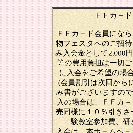
ＦＦカ－ド
ＦＦカ－ド会員になら
物フェスタへのご招待
み入会金として2,00
等の費用負担は一切ご
に入会をご希望の場合
(会員割引は次回から
み書がございますので
入の場合は、ＦＦカ－
売同様に１０％引きさ
験教室参加費、研
入会は、本ホ－ムペ－